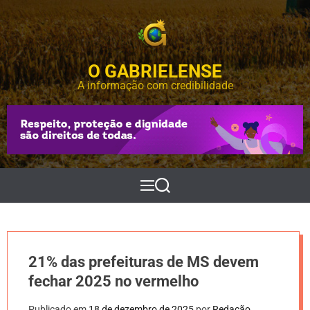
S
k
i
p
O GABRIELENSE
t
o
A informação com credibilidade
c
o
n
t
e
n
t
M
P
e
e
n
s
u
q
u
i
21% das prefeituras de MS devem
s
a
fechar 2025 no vermelho
r
Publicado em
18 de dezembro de 2025
por
Redação