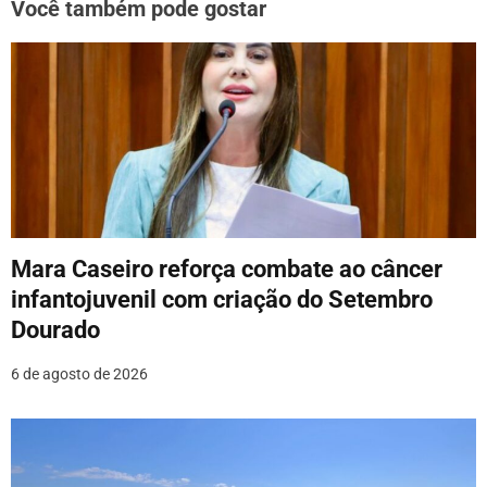
g
Você também pode gostar
a
ç
ã
o
d
e
Mara Caseiro reforça combate ao câncer
P
infantojuvenil com criação do Setembro
o
Dourado
s
6 de agosto de 2026
t