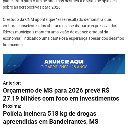
planejaram para o fim de ano, mas destaca a divisão de opiniões
sobre as perspectivas para 2026.
O estudo da CNM aponta que “esse resultado demonstra que,
embora conscientes dos obstáculos fiscais, parte expressiva dos
líderes municipais mantém uma visão de avanço gradual da
economia”, indicando uma cautelosa esperança apesar dos desafios
financeiros.
Anterior:
N
Orçamento de MS para 2026 prevê R$
a
27,19 bilhões com foco em investimentos
v
Próxima:
Polícia incinera 518 kg de drogas
e
apreendidas em Bandeirantes, MS