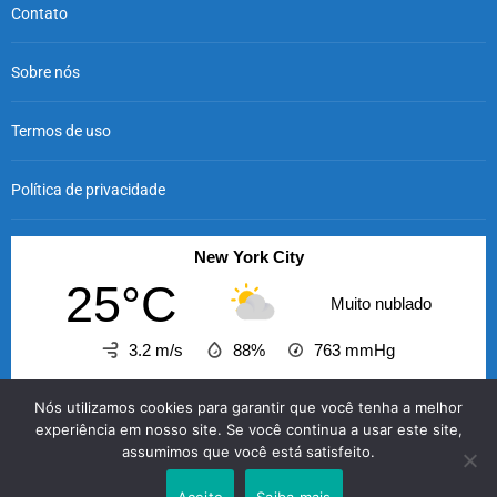
Contato
Sobre nós
Termos de uso
Política de privacidade
New York City
25°C
Muito nublado
3.2 m/s
88%
763
mmHg
08:00
09:00
10:00
11:00
12:00
13:00
14
Nós utilizamos cookies para garantir que você tenha a melhor
‹
›
experiência em nosso site. Se você continua a usar este site,
assumimos que você está satisfeito.
25°C
27°C
28°C
30°C
31°C
32°C
3
Aceito
Saiba mais