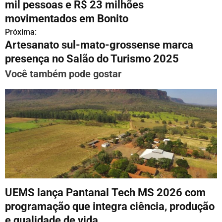
mil pessoas e R$ 23 milhões
v
movimentados em Bonito
Próxima:
e
Artesanato sul-mato-grossense marca
g
presença no Salão do Turismo 2025
a
Você também pode gostar
ç
ã
o
d
e
P
UEMS lança Pantanal Tech MS 2026 com
o
programação que integra ciência, produção
e qualidade de vida