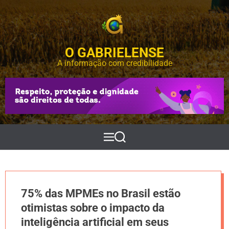
S
k
i
p
O GABRIELENSE
t
o
A informação com credibilidade
c
o
n
t
e
n
t
M
P
e
e
n
s
u
q
u
i
75% das MPMEs no Brasil estão
s
a
otimistas sobre o impacto da
r
inteligência artificial em seus