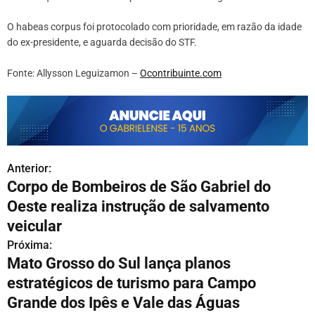
O habeas corpus foi protocolado com prioridade, em razão da idade
do ex-presidente, e aguarda decisão do STF.
Fonte: Allysson Leguizamon –
Ocontribuinte.com
Anterior:
N
Corpo de Bombeiros de São Gabriel do
a
Oeste realiza instrução de salvamento
v
veicular
Próxima:
e
Mato Grosso do Sul lança planos
g
estratégicos de turismo para Campo
Grande dos Ipês e Vale das Águas
a