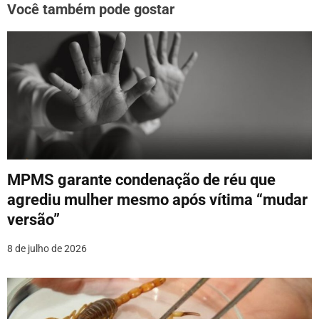
Você também pode gostar
ç
ã
o
d
e
P
o
MPMS garante condenação de réu que
agrediu mulher mesmo após vítima “mudar
s
versão”
t
8 de julho de 2026