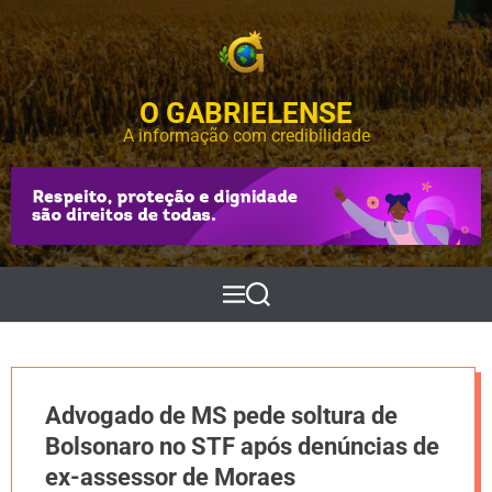
S
k
i
p
O GABRIELENSE
t
o
A informação com credibilidade
c
o
n
t
e
n
t
M
P
e
e
n
s
u
q
u
i
Advogado de MS pede soltura de
s
a
Bolsonaro no STF após denúncias de
r
ex-assessor de Moraes