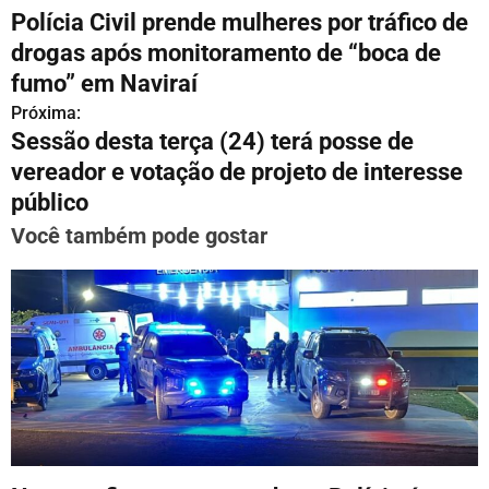
Polícia Civil prende mulheres por tráfico de
a
drogas após monitoramento de “boca de
v
fumo” em Naviraí
Próxima:
e
Sessão desta terça (24) terá posse de
g
vereador e votação de projeto de interesse
público
a
Você também pode gostar
ç
ã
o
d
e
P