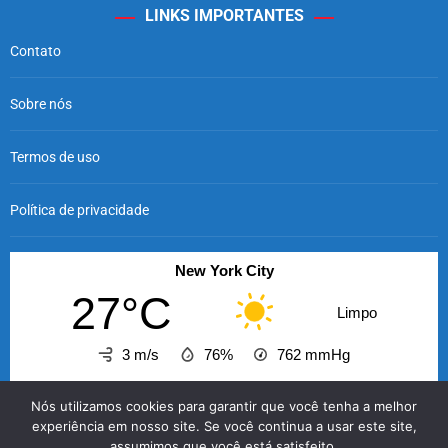
LINKS IMPORTANTES
Contato
Sobre nós
Termos de uso
Política de privacidade
New York City
27°C
Limpo
3 m/s
76%
762
mmHg
09:00
10:00
11:00
12:00
13:00
14:00
15
Nós utilizamos cookies para garantir que você tenha a melhor
‹
›
experiência em nosso site. Se você continua a usar este site,
assumimos que você está satisfeito.