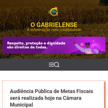
S
k
i
p
O GABRIELENSE
t
o
A informação com credibilidade
c
o
n
t
e
n
t
M
P
e
e
n
s
u
q
u
i
Audiência Pública de Metas Fiscais
s
a
será realizada hoje na Câmara
r
Municipal