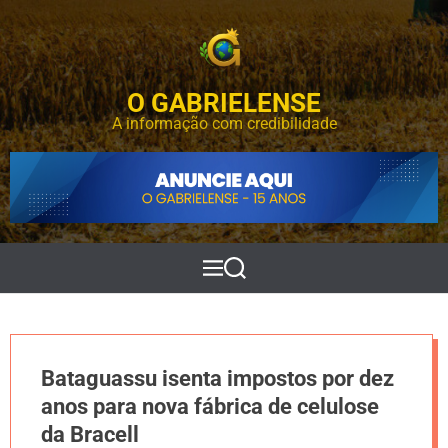
S
k
i
p
O GABRIELENSE
t
o
A informação com credibilidade
c
o
n
t
e
n
t
M
P
e
e
n
s
u
q
u
i
Bataguassu isenta impostos por dez
s
a
anos para nova fábrica de celulose
r
da Bracell