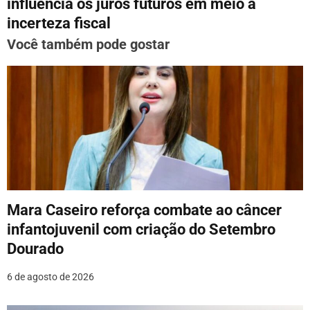
influencia os juros futuros em meio à
g
incerteza fiscal
a
Você também pode gostar
ç
ã
o
d
e
P
Mara Caseiro reforça combate ao câncer
o
infantojuvenil com criação do Setembro
Dourado
s
6 de agosto de 2026
t