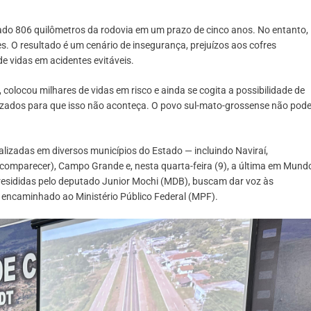
icado 806 quilômetros da rodovia em um prazo de cinco anos. No entanto,
 O resultado é um cenário de insegurança, prejuízos aos cofres
e vidas em acidentes evitáveis.
colocou milhares de vidas em risco e ainda se cogita a possibilidade de
izados para que isso não aconteça. O povo sul-mato-grossense não pod
alizadas em diversos municípios do Estado — incluindo Naviraí,
comparecer), Campo Grande e, nesta quarta-feira (9), a última em Mund
esididas pelo deputado Junior Mochi (MDB), buscam dar voz às
 encaminhado ao Ministério Público Federal (MPF).