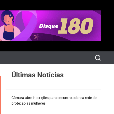
P
e
s
q
Últimas Notícias
u
i
s
a
r
Câmara abre inscrições para encontro sobre a rede de
proteção às mulheres