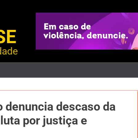
SE
dade
o denuncia descaso da
uta por justiça e