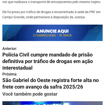
vez que realizava o transporte de entorpecentes pelo mesmo trajeto.
Ele foi preso por tráfico de drogas e encaminhado à sede da PRF em
Campo Grande, onde permanece à disposição da Justiça.
Anterior:
N
Polícia Civil cumpre mandado de prisão
a
definitiva por tráfico de drogas em ação
v
interestadual
Próxima:
e
São Gabriel do Oeste registra forte alta no
g
frete com avanço da safra 2025/26
a
Você também pode gostar
ç