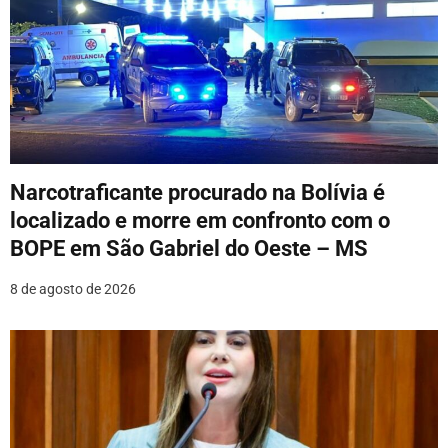
ã
o
d
e
P
Narcotraficante procurado na Bolívia é
o
localizado e morre em confronto com o
BOPE em São Gabriel do Oeste – MS
s
8 de agosto de 2026
t