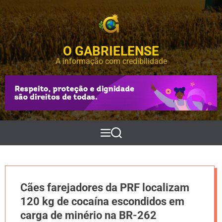
S
k
i
p
O GABRIELENSE
t
o
A informação com credibilidade
c
o
n
t
e
n
t
M
P
e
e
n
s
u
q
u
i
Cães farejadores da PRF localizam
s
a
120 kg de cocaína escondidos em
r
carga de minério na BR-262