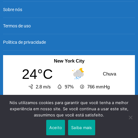
Sobre nós
Termos de uso
Política de privacidade
New York City
24°C
Chuva
2.8 m/s
97%
766
mmHg
23:00
00:00
01:00
02:00
03:00
04:00
05
Nós utilizamos cookies para garantir que você tenha a melhor
‹
›
experiência em nosso site. Se você continua a usar este site,
assumimos que você está satisfeito.
24°C
24°C
23°C
23°C
23°C
23°C
2
Aceito
Saiba mais