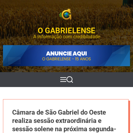
S
k
i
p
O GABRIELENSE
t
o
A informação com credibilidade
c
o
n
t
e
n
t
M
P
e
e
n
s
u
q
u
i
Câmara de São Gabriel do Oeste
s
a
realiza sessão extraordinária e
r
sessão solene na próxima segunda-