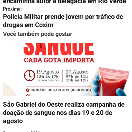
v
encaminha autor à delegacia em Rio Verde
Próxima:
e
Polícia Militar prende jovem por tráfico de
g
drogas em Coxim
a
Você também pode gostar
ç
ã
o
d
e
P
São Gabriel do Oeste realiza campanha de
o
doação de sangue nos dias 19 e 20 de
agosto
s