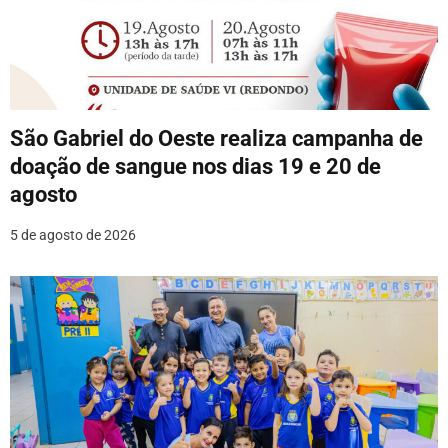
ã
o
d
e
São Gabriel do Oeste realiza campanha de
P
doação de sangue nos dias 19 e 20 de
o
agosto
s
5 de agosto de 2026
t