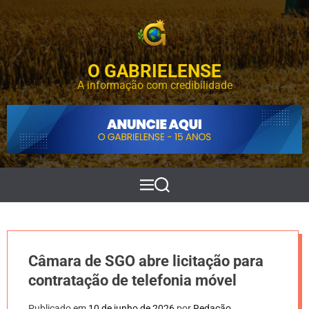
S
k
i
p
O GABRIELENSE
t
o
A informação com credibilidade
c
o
n
t
e
n
t
M
P
e
e
n
s
u
q
u
i
Câmara de SGO abre licitação para
s
a
contratação de telefonia móvel
r
Publicado em
10 de junho de 2026
por
Redação