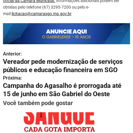
oficial da Câmara Municipal.
Informações adicionais podem ser
obtidas pelo telefone (67) 3295-7200 ou pelo e-
mail
licitacao@camarasgo.ms.gov.br
.
Anterior:
N
Vereador pede modernização de serviços
a
públicos e educação financeira em SGO
v
Próxima:
Campanha do Agasalho é prorrogada até
e
15 de junho em São Gabriel do Oeste
g
Você também pode gostar
a
ç