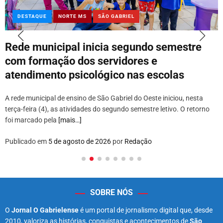
DESTAQUE
NORTE MS
SÃO GABRIEL
Rede municipal inicia segundo semestre
com formação dos servidores e
atendimento psicológico nas escolas
A rede municipal de ensino de São Gabriel do Oeste iniciou, nesta
terça-feira (4), as atividades do segundo semestre letivo. O retorno
foi marcado pela
[mais…]
Publicado em
5 de agosto de 2026
por
Redação
SOBRE NÓS
O
Jornal O Gabrielense
é um portal de jornalismo digital que, desde
2010, valoriza as histórias, conquistas e acontecimentos de
São