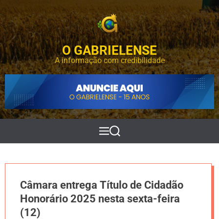
S
k
i
p
O GABRIELENSE
t
o
A informação com credibilidade
c
o
n
t
e
n
t
M
P
e
e
n
s
u
q
u
i
Câmara entrega Título de Cidadão
s
a
Honorário 2025 nesta sexta-feira
r
(12)