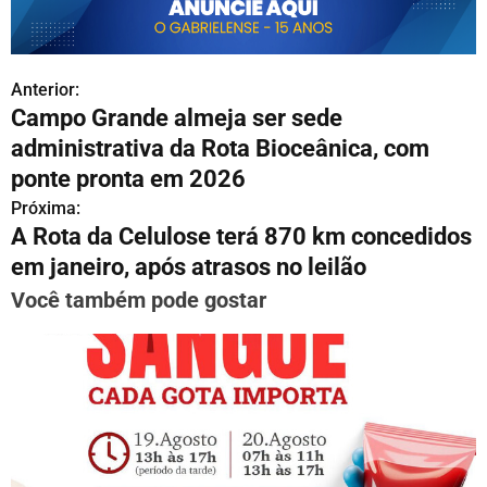
Anterior:
N
Campo Grande almeja ser sede
a
administrativa da Rota Bioceânica, com
v
ponte pronta em 2026
Próxima:
e
A Rota da Celulose terá 870 km concedidos
g
em janeiro, após atrasos no leilão
a
Você também pode gostar
ç
ã
o
d