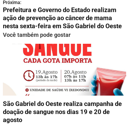
Próxima:
g
Prefeitura e Governo do Estado realizam
ação de prevenção ao câncer de mama
a
nesta sexta-feira em São Gabriel do Oeste
ç
Você também pode gostar
ã
o
d
e
P
o
São Gabriel do Oeste realiza campanha de
s
doação de sangue nos dias 19 e 20 de
t
agosto