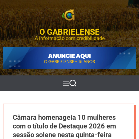
S
k
i
p
O GABRIELENSE
t
o
A informação com credibilidade
c
o
n
t
e
n
t
M
P
e
e
n
s
u
q
u
i
Câmara homenageia 10 mulheres
s
a
com o título de Destaque 2026 em
r
sessão solene nesta quinta-feira