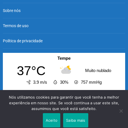
Sobre nós
Termos de uso
Política de privacidade
Tempe
37°C
Muito nublado
3.9 m/s
30%
757
mmHg
20:00
21:00
22:00
23:00
00:00
01:00
02
Nós utilizamos cookies para garantir que você tenha a melhor
‹
›
experiência em nosso site. Se você continua a usar este site,
assumimos que você está satisfeito.
37°C
36°C
36°C
35°C
35°C
34°C
3
Aceito
Saiba mais