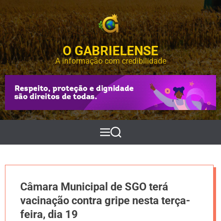
S
k
i
p
O GABRIELENSE
t
o
A informação com credibilidade
c
o
n
t
e
n
t
M
P
e
e
n
s
u
q
u
i
Câmara Municipal de SGO terá
s
a
vacinação contra gripe nesta terça-
r
feira, dia 19