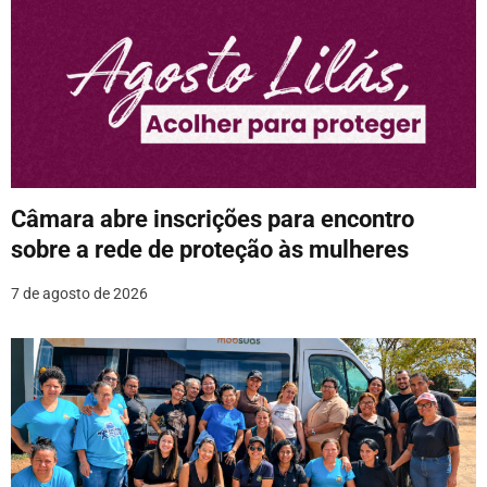
ã
o
d
e
P
o
Câmara abre inscrições para encontro
sobre a rede de proteção às mulheres
s
7 de agosto de 2026
t