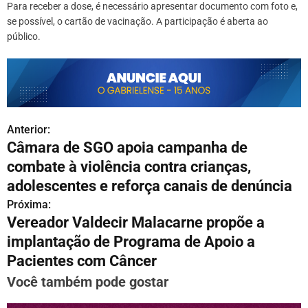
Para receber a dose, é necessário apresentar documento com foto e,
se possível, o cartão de vacinação. A participação é aberta ao
público.
Anterior:
N
Câmara de SGO apoia campanha de
a
combate à violência contra crianças,
v
adolescentes e reforça canais de denúncia
Próxima:
e
Vereador Valdecir Malacarne propõe a
g
implantação de Programa de Apoio a
Pacientes com Câncer
a
Você também pode gostar
ç