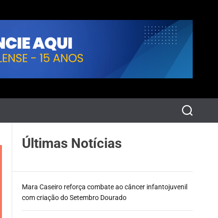
P
e
s
q
Últimas Notícias
u
i
s
a
r
Mara Caseiro reforça combate ao câncer infantojuvenil
com criação do Setembro Dourado