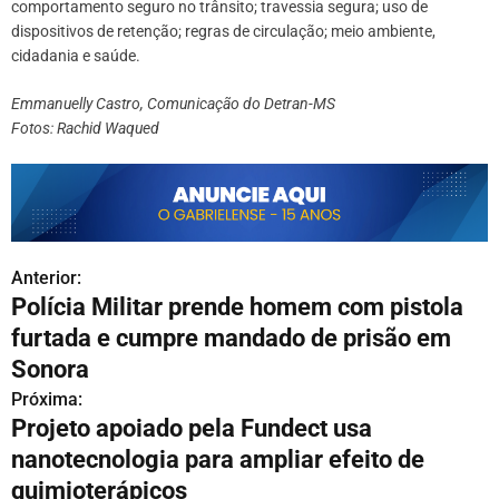
comportamento seguro no trânsito; travessia segura; uso de
dispositivos de retenção; regras de circulação; meio ambiente,
cidadania e saúde.
Emmanuelly Castro, Comunicação do Detran-MS
Fotos: Rachid Waqued
Anterior:
N
Polícia Militar prende homem com pistola
a
furtada e cumpre mandado de prisão em
v
Sonora
Próxima:
e
Projeto apoiado pela Fundect usa
g
nanotecnologia para ampliar efeito de
quimioterápicos
a