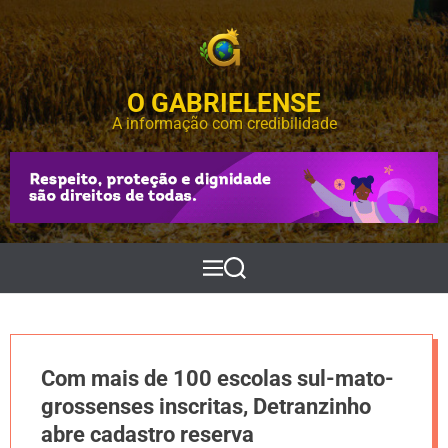
S
k
i
p
O GABRIELENSE
t
o
A informação com credibilidade
c
o
n
t
e
n
t
M
P
e
e
n
s
u
q
u
i
Com mais de 100 escolas sul-mato-
s
a
grossenses inscritas, Detranzinho
r
abre cadastro reserva