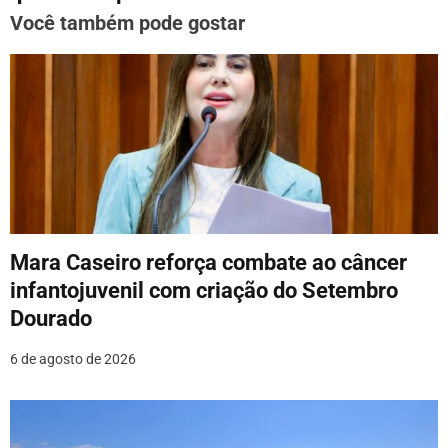
Você também pode gostar
ç
ã
o
d
e
P
o
Mara Caseiro reforça combate ao câncer
infantojuvenil com criação do Setembro
s
Dourado
t
6 de agosto de 2026