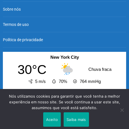
Sobre nós
Termos de uso
Política de privacidade
New York City
30°C
Chuva fraca
5 m/s
70%
764
mmHg
17:00
18:00
19:00
20:00
21:00
22:00
23
Nós utilizamos cookies para garantir que você tenha a melhor
‹
›
experiência em nosso site. Se você continua a usar este site,
assumimos que você está satisfeito.
30°C
30°C
29°C
28°C
27°C
27°C
2
Aceito
Saiba mais