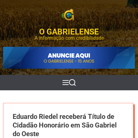
S
k
i
p
O GABRIELENSE
t
o
A informação com credibilidade
c
o
n
t
e
n
t
M
P
e
e
n
s
u
q
u
i
Eduardo Riedel receberá Título de
s
a
Cidadão Honorário em São Gabriel
r
do Oeste