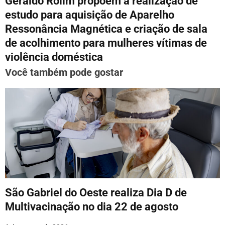
Geraldo Rolim propõem a realização de
g
estudo para aquisição de Aparelho
Ressonância Magnética e criação de sala
a
de acolhimento para mulheres vítimas de
ç
violência doméstica
ã
Você também pode gostar
o
d
e
P
o
s
São Gabriel do Oeste realiza Dia D de
t
Multivacinação no dia 22 de agosto