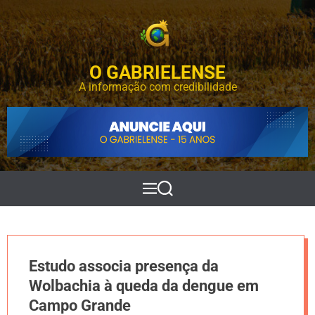
S
k
i
p
O GABRIELENSE
t
o
A informação com credibilidade
c
o
n
t
e
n
t
M
P
e
e
n
s
u
q
u
i
Estudo associa presença da
s
a
Wolbachia à queda da dengue em
r
Campo Grande