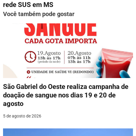
rede SUS em MS
a
Você também pode gostar
ç
ã
o
d
e
P
o
São Gabriel do Oeste realiza campanha de
doação de sangue nos dias 19 e 20 de
s
agosto
t
5 de agosto de 2026