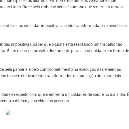
do município e dos distritos. Em nome de todos os vereadores que
o ao Lions Clube pelo trabalho sério e humano que realiza há tantos
tificante ver as emendas impositivas sendo transformadas em benefícios
ndas impositivas, saber que o Lions está realizando um trabalho tão
tidão. É um recurso que volta diretamente para a comunidade em forma de
úde pela parceria e pelo comprometimento na execução das emendas
ados fossem efetivamente transformados na aquisição dos materiais
dade e respeito com quem enfrenta dificuldades de saúde no dia a dia. 
azendo a diferença na vida das pessoas.