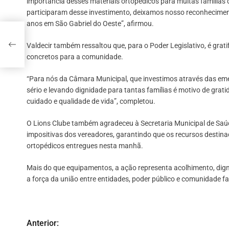
importância desses materiais ortopédicos para muitas famílias 
participaram desse investimento, deixamos nosso reconheciment
anos em São Gabriel do Oeste”, afirmou.
com
ace
Valdecir também ressaltou que, para o Poder Legislativo, é gra
concretos para a comunidade.
“Para nós da Câmara Municipal, que investimos através das eme
sério e levando dignidade para tantas famílias é motivo de gra
cuidado e qualidade de vida”, completou.
O Lions Clube também agradeceu à Secretaria Municipal de Sa
impositivas dos vereadores, garantindo que os recursos destin
ortopédicos entregues nesta manhã.
Mais do que equipamentos, a ação representa acolhimento, digni
a força da união entre entidades, poder público e comunidade f
Anterior:
N