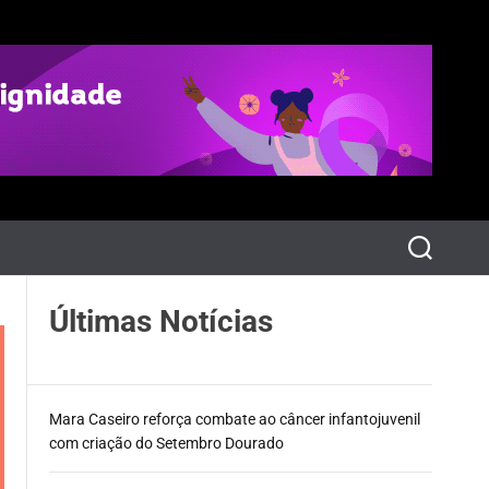
P
e
s
q
Últimas Notícias
u
i
s
a
r
Mara Caseiro reforça combate ao câncer infantojuvenil
com criação do Setembro Dourado