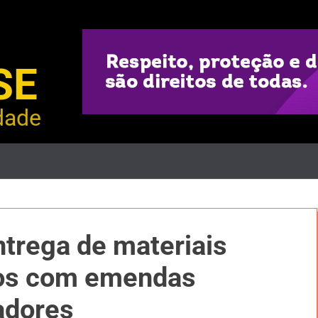
SE
dade
ntrega de materiais
dos com emendas
adores