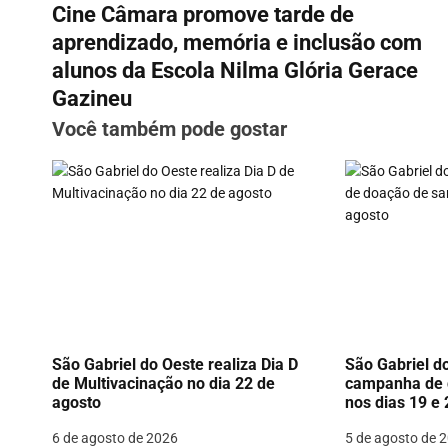
Cine Câmara promove tarde de
a
aprendizado, memória e inclusão com
v
alunos da Escola Nilma Glória Gerace
Gazineu
e
Você também pode gostar
g
a
ç
ã
o
d
São Gabriel do Oeste realiza Dia D
São Gabriel do
e
de Multivacinação no dia 22 de
campanha de 
agosto
nos dias 19 e
P
6 de agosto de 2026
5 de agosto de 