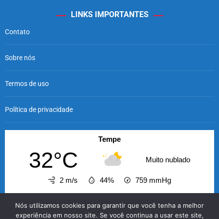
LINKS IMPORTANTES
Contato
Sobre nós
Termos de uso
Política de privacidade
Tempe
32°C
Muito nublado
2 m/s
44%
759
mmHg
05:00
06:00
07:00
08:00
09:00
10:00
11
Nós utilizamos cookies para garantir que você tenha a melhor
‹
›
experiência em nosso site. Se você continua a usar este site,