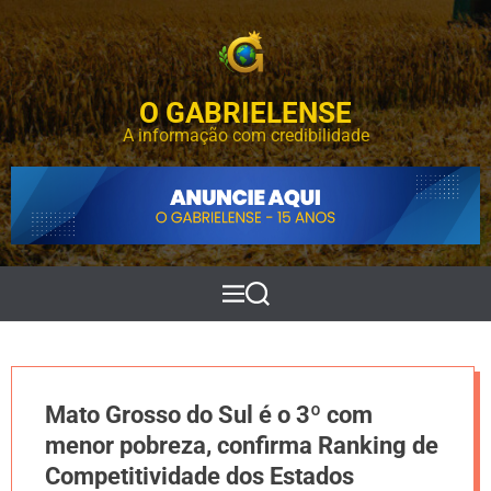
S
k
i
p
O GABRIELENSE
t
o
A informação com credibilidade
c
o
n
t
e
n
t
M
P
e
e
n
s
u
q
u
i
Mato Grosso do Sul é o 3º com
s
a
menor pobreza, confirma Ranking de
r
Competitividade dos Estados