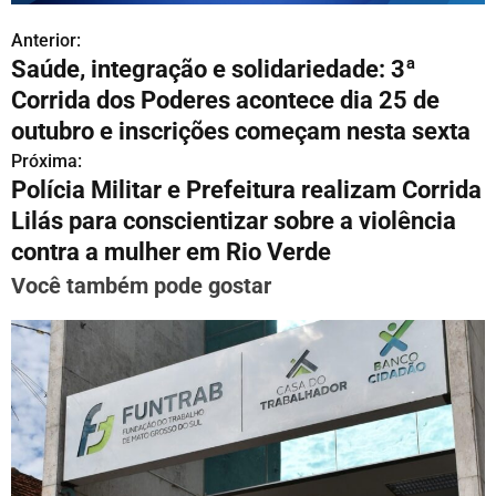
Anterior:
N
Saúde, integração e solidariedade: 3ª
a
Corrida dos Poderes acontece dia 25 de
v
outubro e inscrições começam nesta sexta
Próxima:
e
Polícia Militar e Prefeitura realizam Corrida
g
Lilás para conscientizar sobre a violência
contra a mulher em Rio Verde
a
Você também pode gostar
ç
ã
o
d
e