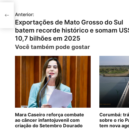
 Sul
am
Anterior:
N
Exportações de Mato Grosso do Sul
a
batem recorde histórico e somam US
v
10,7 bilhões em 2025
Você também pode gostar
e
g
a
ç
ã
o
d
Mara Caseiro reforça combate
Corumbá: trá
ao câncer infantojuvenil com
sobre o rio 
e
criação do Setembro Dourado
tem nova age