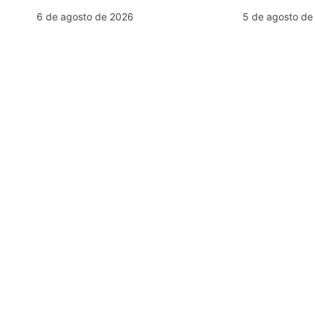
P
6 de agosto de 2026
5 de agosto de
o
s
t