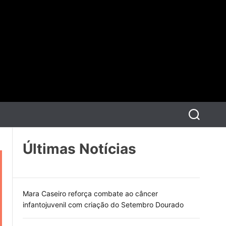
P
e
s
q
Últimas Notícias
u
i
s
a
r
Mara Caseiro reforça combate ao câncer
infantojuvenil com criação do Setembro Dourado