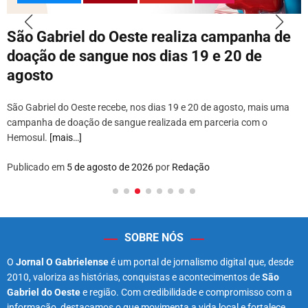
São Gabriel do Oeste realiza campanha de
doação de sangue nos dias 19 e 20 de
agosto
São Gabriel do Oeste recebe, nos dias 19 e 20 de agosto, mais uma
campanha de doação de sangue realizada em parceria com o
Hemosul.
[mais…]
Publicado em
5 de agosto de 2026
por
Redação
SOBRE NÓS
O
Jornal O Gabrielense
é um portal de jornalismo digital que, desde
2010, valoriza as histórias, conquistas e acontecimentos de
São
Gabriel do Oeste
e região. Com credibilidade e compromisso com a
informação, destacamos o que movimenta a vida local e fortalece