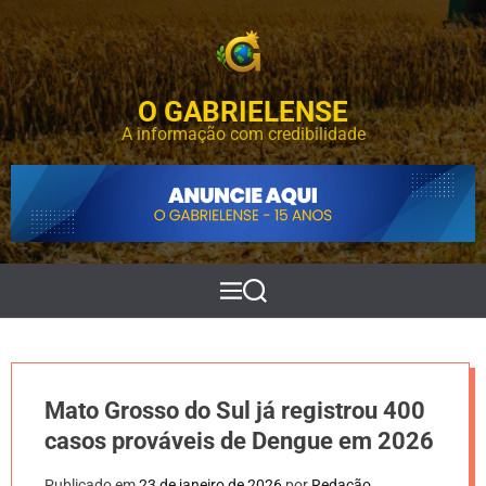
S
k
i
p
O GABRIELENSE
t
o
A informação com credibilidade
c
o
n
t
e
n
t
M
P
e
e
n
s
u
q
u
i
Mato Grosso do Sul já registrou 400
s
a
casos prováveis de Dengue em 2026
r
Publicado em
23 de janeiro de 2026
por
Redação