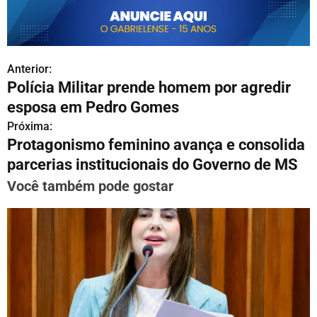
Anterior:
N
Polícia Militar prende homem por agredir
a
esposa em Pedro Gomes
v
Próxima:
Protagonismo feminino avança e consolida
e
parcerias institucionais do Governo de MS
g
Você também pode gostar
a
ç
ã
o
d