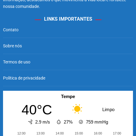
nossa comunidade.
LINKS IMPORTANTES
Contato
Sobre nós
Termos de uso
Política de privacidade
Tempe
40°C
Limpo
2.9 m/s
27%
759
mmHg
12:00
13:00
14:00
15:00
16:00
17:00
18