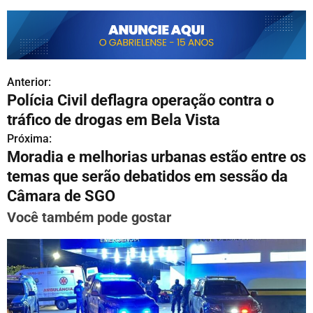
Anterior:
N
Polícia Civil deflagra operação contra o
a
tráfico de drogas em Bela Vista
v
Próxima:
Moradia e melhorias urbanas estão entre os
e
temas que serão debatidos em sessão da
g
Câmara de SGO
a
Você também pode gostar
ç
ã
o