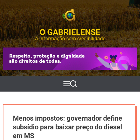
S
k
i
p
O GABRIELENSE
t
o
A informação com credibilidade
c
o
n
t
e
n
t
M
P
e
e
n
s
u
q
u
i
Menos impostos: governador define
s
a
subsídio para baixar preço do diesel
r
em MS