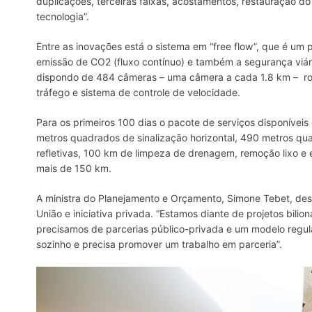
duplicações, terceiras faixas, acostamentos, restauração 
tecnologia”.
Entre as inovações está o sistema em “free flow”, que é um p
emissão de CO2 (fluxo contínuo) e também a segurança viár
dispondo de 484 câmeras – uma câmera a cada 1.8 km – rod
tráfego e sistema de controle de velocidade.
Para os primeiros 100 dias o pacote de serviços disponíveis
metros quadrados de sinalização horizontal, 490 metros quad
refletivas, 100 km de limpeza de drenagem, remoção lixo e 
mais de 150 km.
A ministra do Planejamento e Orçamento, Simone Tebet, des
União e iniciativa privada. “Estamos diante de projetos bilio
precisamos de parcerias público-privada e um modelo regula
sozinho e precisa promover um trabalho em parceria”.