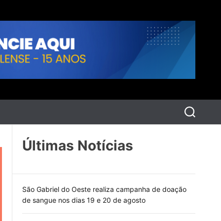
P
e
s
q
Últimas Notícias
u
i
s
a
r
São Gabriel do Oeste realiza campanha de doação
de sangue nos dias 19 e 20 de agosto