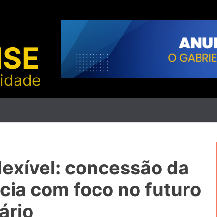
NSE
lidade
flexível: concessão da
icia com foco no futuro
ário