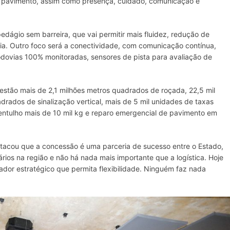
do pavimento, assim como presença, cuidado, comunicação e
edágio sem barreira, que vai permitir mais fluidez, redução de
ia. Outro foco será a conectividade, com comunicação contínua,
ovias 100% monitoradas, sensores de pista para avaliação de
 estão mais de 2,1 milhões metros quadrados de roçada, 22,5 mil
rados de sinalização vertical, mais de 5 mil unidades de taxas
entulho mais de 10 mil kg e reparo emergencial de pavimento em
tacou que a concessão é uma parceria de sucesso entre o Estado,
nários na região e não há nada mais importante que a logística. Hoje
dor estratégico que permita flexibilidade. Ninguém faz nada