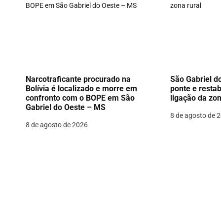
ç
ã
o
d
Narcotraficante procurado na
São Gabriel d
e
Bolívia é localizado e morre em
ponte e resta
confronto com o BOPE em São
ligação da zon
P
Gabriel do Oeste – MS
8 de agosto de 
o
8 de agosto de 2026
s
t