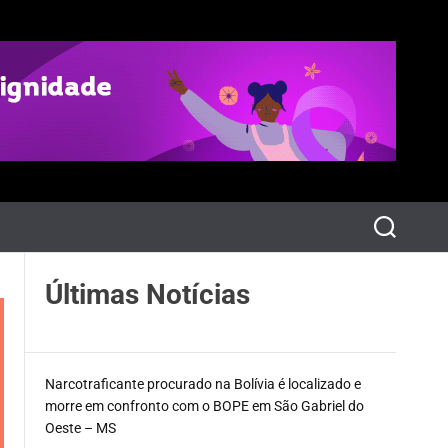
P
e
s
q
Últimas Notícias
u
i
s
a
r
Narcotraficante procurado na Bolívia é localizado e
morre em confronto com o BOPE em São Gabriel do
Oeste – MS