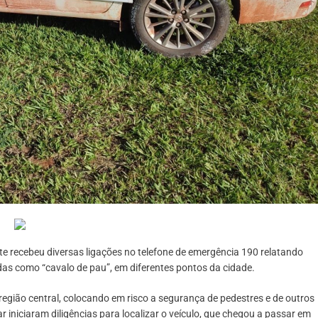
este recebeu diversas ligações no telefone de emergência 190 relatando
das como “cavalo de pau”, em diferentes pontos da cidade.
região central, colocando em risco a segurança de pedestres e de outros
r iniciaram diligências para localizar o veículo, que chegou a passar em