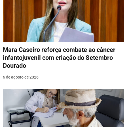
ã
o
d
e
P
Mara Caseiro reforça combate ao câncer
o
infantojuvenil com criação do Setembro
Dourado
s
6 de agosto de 2026
t