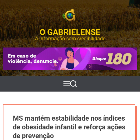
S
k
i
p
O GABRIELENSE
t
o
A informação com credibilidade
c
o
n
t
e
n
t
M
P
e
e
n
s
u
q
u
i
MS mantém estabilidade nos índices
s
a
de obesidade infantil e reforça ações
r
de prevenção