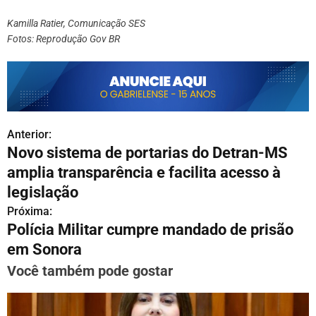
Kamilla Ratier, Comunicação SES
Fotos: Reprodução Gov BR
Anterior:
N
Novo sistema de portarias do Detran-MS
a
amplia transparência e facilita acesso à
v
legislação
Próxima:
e
Polícia Militar cumpre mandado de prisão
g
em Sonora
a
Você também pode gostar
ç