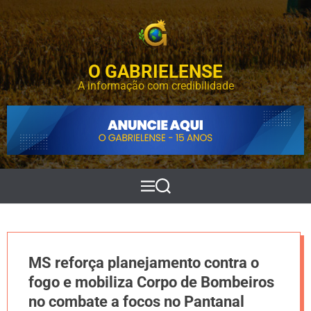
S
k
i
p
O GABRIELENSE
t
o
A informação com credibilidade
c
o
n
t
e
n
t
M
P
e
e
n
s
u
q
u
i
MS reforça planejamento contra o
s
a
fogo e mobiliza Corpo de Bombeiros
r
no combate a focos no Pantanal