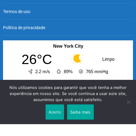
Termos de uso
Política de privacidade
New York City
26°C
Limpo
2.2 m/s
89%
765
mmHg
00:00
01:00
02:00
03:00
04:00
05:00
06
Nós utilizamos cookies para garantir que você tenha a melhor
‹
›
experiência em nosso site. Se você continua a usar este site,
assumimos que você está satisfeito.
26°C
26°C
25°C
25°C
25°C
24°C
2
Aceito
Saiba mais
O GABRIELENSE © 2026 - A informação com credibilidade