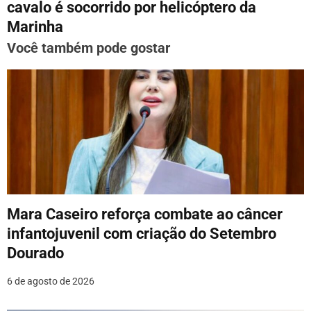
g
cavalo é socorrido por helicóptero da
Marinha
a
Você também pode gostar
ç
ã
o
d
e
P
o
Mara Caseiro reforça combate ao câncer
infantojuvenil com criação do Setembro
s
Dourado
t
6 de agosto de 2026