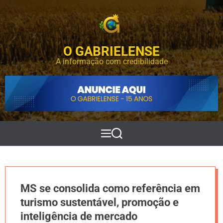
S
k
i
p
O GABRIELENSE
t
o
A informação com credibilidade
c
o
n
t
e
n
t
M
P
e
e
n
s
u
q
u
i
MS se consolida como referência em
s
a
turismo sustentável, promoção e
r
inteligência de mercado