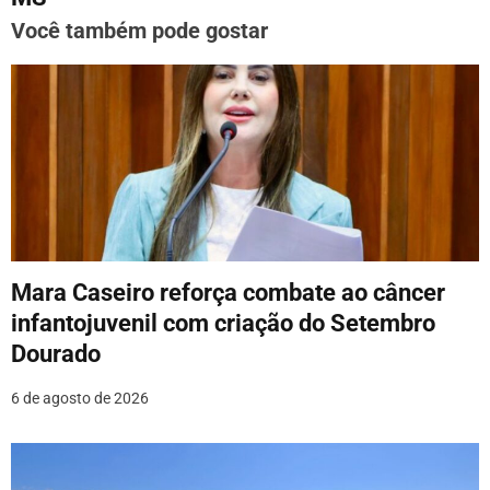
a
Você também pode gostar
ç
ã
o
d
e
P
Mara Caseiro reforça combate ao câncer
o
infantojuvenil com criação do Setembro
Dourado
s
6 de agosto de 2026
t