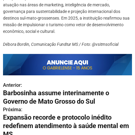
atuação nas áreas de marketing, inteligência de mercado,
governança para sustentabilidade e projeção internacional dos
destinos sul-mato-grossenses. Em 2025, a instituição reafirmou sua
missão de impulsionar o turismo como vetor de desenvolvimento
econômico, social e cultural.
Débora Bordin, Comunicação Fundtur MS / Foto: @vsitmsoficial
Anterior:
N
Barbosinha assume interinamente o
a
Governo de Mato Grosso do Sul
v
Próxima:
Expansão recorde e protocolo inédito
e
redefinem atendimento à saúde mental em
g
MS