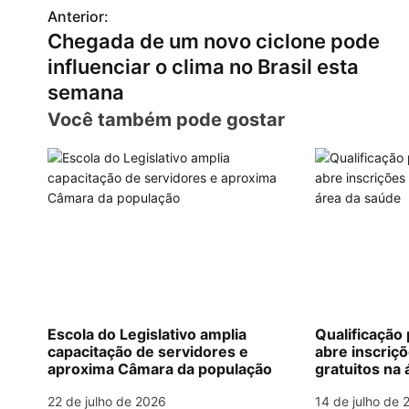
Anterior:
N
Chegada de um novo ciclone pode
a
influenciar o clima no Brasil esta
v
semana
Você também pode gostar
e
g
a
ç
ã
o
d
Escola do Legislativo amplia
Qualificação 
capacitação de servidores e
abre inscriç
e
aproxima Câmara da população
gratuitos na
P
22 de julho de 2026
14 de julho de 