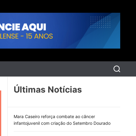
P
e
s
q
Últimas Notícias
u
i
s
a
r
Mara Caseiro reforça combate ao câncer
infantojuvenil com criação do Setembro Dourado