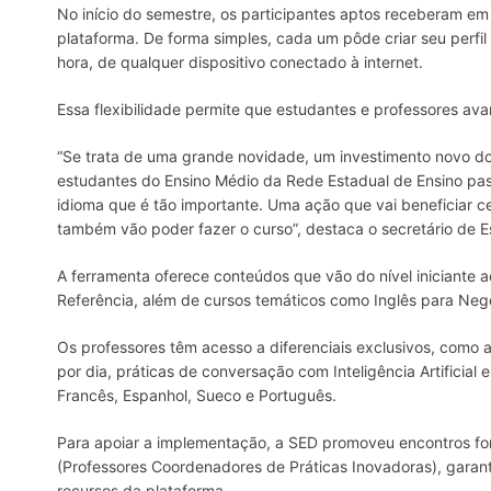
No início do semestre, os participantes aptos receberam em 
plataforma. De forma simples, cada um pôde criar seu perfil i
hora, de qualquer dispositivo conectado à internet.
Essa flexibilidade permite que estudantes e professores av
“Se trata de uma grande novidade, um investimento novo do 
estudantes do Ensino Médio da Rede Estadual de Ensino pa
idioma que é tão importante. Uma ação que vai beneficiar ce
também vão poder fazer o curso”, destaca o secretário de E
A ferramenta oferece conteúdos que vão do nível iniciante
Referência, além de cursos temáticos como Inglês para Negóc
Os professores têm acesso a diferenciais exclusivos, como a
por dia, práticas de conversação com Inteligência Artificia
Francês, Espanhol, Sueco e Português.
Para apoiar a implementação, a SED promoveu encontros form
(Professores Coordenadores de Práticas Inovadoras), garan
recursos da plataforma.