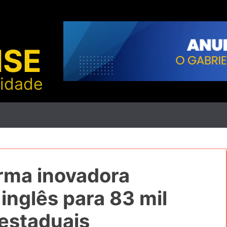
NSE
lidade
rma inovadora
 inglês para 83 mil
 estaduais