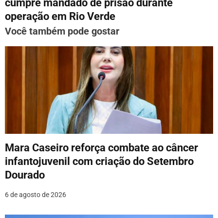
g
cumpre mandado de prisão durante
operação em Rio Verde
a
Você também pode gostar
ç
ã
o
d
e
P
o
Mara Caseiro reforça combate ao câncer
infantojuvenil com criação do Setembro
s
Dourado
t
6 de agosto de 2026