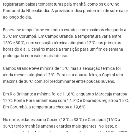
registraram baixas temperaturas pela manhã, como os 6,6°C no
Pantanal da Nhecolândia. A previsão indica predomínio de sol e calor
ao longo do dia.
Espera-se tempo firme em todo o estado, com máximas chegando a
35°C em Corumbá. Em Campo Grande, a temperatura varia entre
15°C e 30°C, com sensação térmica atingindo 12°C nas primeiras
horas do dia. O cenário marca a transição para um fim de semana
prolongado com calor mais intenso.
Campo Grande teve mínima de 15°C, mas a sensação térmica foi
ainda menor, atingindo 12°C. Para esta quarta-feira, a Capital terá
máxima de 30°C, com sol predominante entre poucas nuvens.
Em Rio Brilhante a mínima foi de 11,8°C, enquanto Maracaju marcou
12°C. Ponta Porã amanheceu com 14,9°C e Dourados registrou 15°C.
Em Corumbá, a temperatura chegou a 19,6°C.
No norte, cidades como Coxim (18°C a 33°C) e Camapuã (16°C a
30°C) terão manhãs amenas e tardes mais quentes. No leste, o