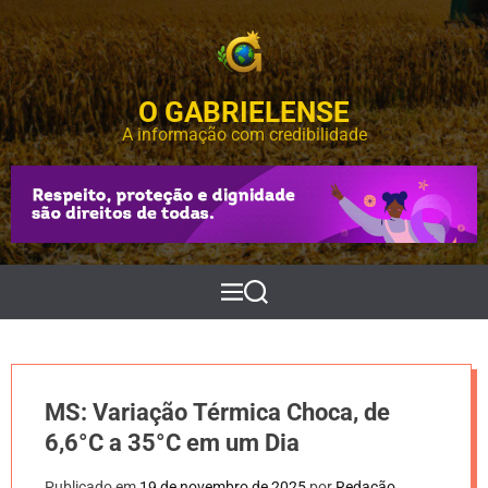
S
k
i
p
O GABRIELENSE
t
o
A informação com credibilidade
c
o
n
t
e
n
t
M
P
e
e
n
s
u
q
u
i
MS: Variação Térmica Choca, de
s
a
6,6°C a 35°C em um Dia
r
Publicado em
19 de novembro de 2025
por
Redação