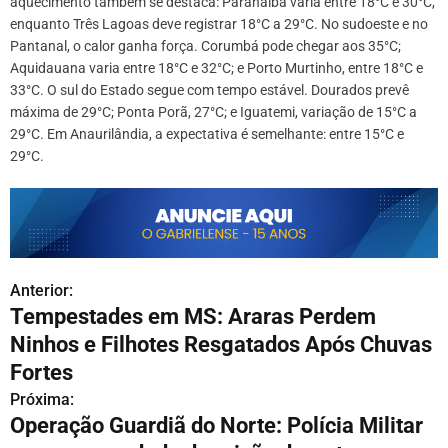
aquecimento também se destaca: Paranaíba varia entre 18°C e 30°C,
enquanto Três Lagoas deve registrar 18°C a 29°C. No sudoeste e no
Pantanal, o calor ganha força. Corumbá pode chegar aos 35°C;
Aquidauana varia entre 18°C e 32°C; e Porto Murtinho, entre 18°C e
33°C. O sul do Estado segue com tempo estável. Dourados prevê
máxima de 29°C; Ponta Porã, 27°C; e Iguatemi, variação de 15°C a
29°C. Em Anaurilândia, a expectativa é semelhante: entre 15°C e
29°C.
Anterior:
N
Tempestades em MS: Araras Perdem
a
Ninhos e Filhotes Resgatados Após Chuvas
v
Fortes
Próxima:
e
Operação Guardiã do Norte: Polícia Militar