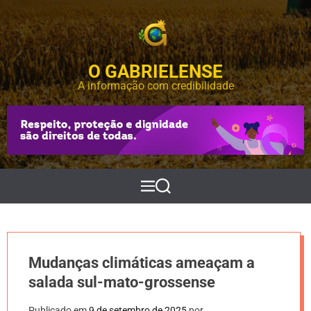
S
k
i
p
O GABRIELENSE
t
o
A informação com credibilidade
c
o
n
t
e
n
t
M
P
e
e
n
s
u
q
u
i
Mudanças climáticas ameaçam a
s
a
salada sul-mato-grossense
r
Publicado em
9 de setembro de 2025
por