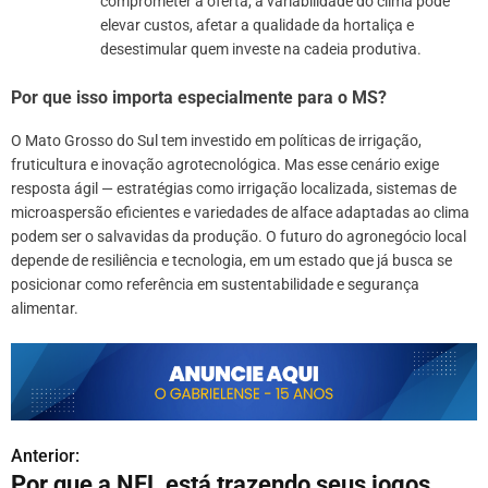
comprometer a oferta, a variabilidade do clima pode
elevar custos, afetar a qualidade da hortaliça e
desestimular quem investe na cadeia produtiva.
Por que isso importa especialmente para o MS?
O Mato Grosso do Sul tem investido em políticas de irrigação,
fruticultura e inovação agrotecnológica. Mas esse cenário exige
resposta ágil — estratégias como irrigação localizada, sistemas de
microaspersão eficientes e variedades de alface adaptadas ao clima
podem ser o salvavidas da produção. O futuro do agronegócio local
depende de resiliência e tecnologia, em um estado que já busca se
posicionar como referência em sustentabilidade e segurança
alimentar.
Anterior:
N
Por que a NFL está trazendo seus jogos