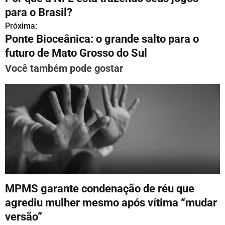
a
para o Brasil?
v
Próxima:
Ponte Bioceânica: o grande salto para o
e
futuro de Mato Grosso do Sul
g
Você também pode gostar
a
ç
ã
o
d
e
MPMS garante condenação de réu que
P
agrediu mulher mesmo após vítima “mudar
o
versão”