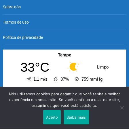
Sobre nós
Termos de uso
Política de privacidade
Tempe
33°C
Limpo
1.1 m/s
37%
759
mmHg
05:00
06:00
07:00
08:00
09:00
10:00
11
Nós utilizamos cookies para garantir que você tenha a melhor
‹
›
experiência em nosso site. Se você continua a usar este site,
assumimos que você está satisfeito.
33°C
33°C
34°C
35°C
37°C
39°C
4
Aceito
Saiba mais
O GABRIELENSE © 2026 - A informação com credibilidade