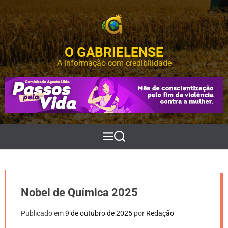
S
k
i
p
O GABRIELENSE
t
o
A informação com credibilidade
c
o
n
t
e
n
t
M
P
e
e
n
s
u
q
u
i
Nobel de Química 2025
s
a
r
Publicado em
9 de outubro de 2025
por
Redação