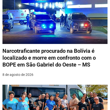
ç
ã
o
d
e
P
Narcotraficante procurado na Bolívia é
o
localizado e morre em confronto com o
BOPE em São Gabriel do Oeste – MS
s
8 de agosto de 2026
t