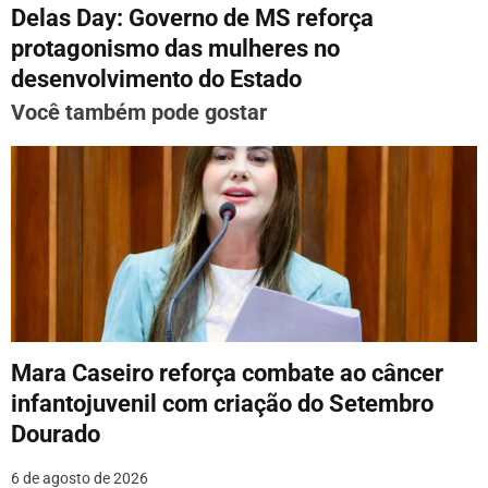
e
Delas Day: Governo de MS reforça
g
protagonismo das mulheres no
desenvolvimento do Estado
a
Você também pode gostar
ç
ã
o
d
e
P
o
Mara Caseiro reforça combate ao câncer
infantojuvenil com criação do Setembro
s
Dourado
t
6 de agosto de 2026