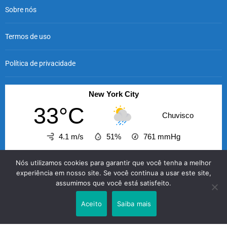
Sobre nós
Termos de uso
Política de privacidade
New York City
33°C
Chuvisco
4.1 m/s
51%
761
mmHg
15:00
16:00
17:00
18:00
19:00
20:00
21
Nós utilizamos cookies para garantir que você tenha a melhor
‹
›
experiência em nosso site. Se você continua a usar este site,
assumimos que você está satisfeito.
33°C
33°C
27°C
25°C
26°C
26°C
2
Aceito
Saiba mais
O GABRIELENSE © 2026 - A informação com credibilidade