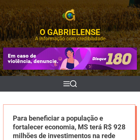
S
k
i
p
O GABRIELENSE
t
o
A informação com credibilidade
c
o
n
t
e
n
t
M
P
e
e
n
s
u
q
u
i
Para beneficiar a população e
s
a
fortalecer economia, MS terá R$ 928
r
milhões de investimentos na rede