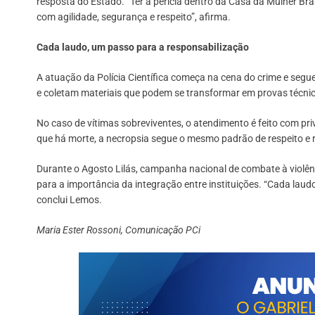
resposta do Estado. “Ter a perícia dentro da Casa da Mulher Bra
com agilidade, segurança e respeito”, afirma.
Cada laudo, um passo para a responsabilização
A atuação da Polícia Científica começa na cena do crime e segue 
e coletam materiais que podem se transformar em provas técnic
No caso de vítimas sobreviventes, o atendimento é feito com pr
que há morte, a necropsia segue o mesmo padrão de respeito e r
Durante o Agosto Lilás, campanha nacional de combate à violê
para a importância da integração entre instituições. “Cada lau
conclui Lemos.
Maria Ester Rossoni, Comunicação PCi