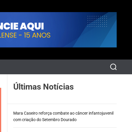
P
e
s
q
Últimas Notícias
u
i
s
a
r
Mara Caseiro reforça combate ao câncer infantojuvenil
com criação do Setembro Dourado