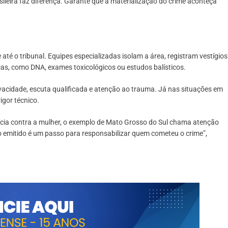
sileira faz diferença. Garante que a materialização do crime aconteça
até o tribunal. Equipes especializadas isolam a área, registram vestígios
as, como DNA, exames toxicológicos ou estudos balísticos.
ivacidade, escuta qualificada e atenção ao trauma. Já nas situações em
igor técnico.
ncia contra a mulher, o exemplo de Mato Grosso do Sul chama atenção
do emitido é um passo para responsabilizar quem cometeu o crime”,