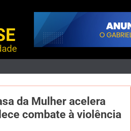
SE
dade
asa da Mulher acelera
lece combate à violência