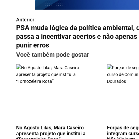
Anterior:
N
PSA muda lógica da política ambiental, 
a
passa a incentivar acertos e não apenas
v
punir erros
Você também pode gostar
e
g
a
ç
ã
o
d
No Agosto Lilás, Mara Caseiro
Forças de seg
apresenta projeto que institui a
integram cur