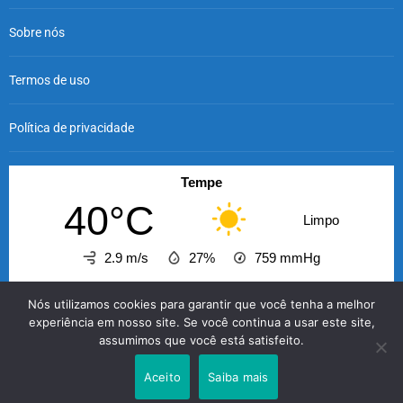
Sobre nós
Termos de uso
Política de privacidade
Tempe
40°C
Limpo
2.9 m/s
27%
759
mmHg
12:00
13:00
14:00
15:00
16:00
17:00
18
Nós utilizamos cookies para garantir que você tenha a melhor
‹
›
experiência em nosso site. Se você continua a usar este site,
assumimos que você está satisfeito.
40°C
41°C
42°C
42°C
42°C
42°C
4
Aceito
Saiba mais