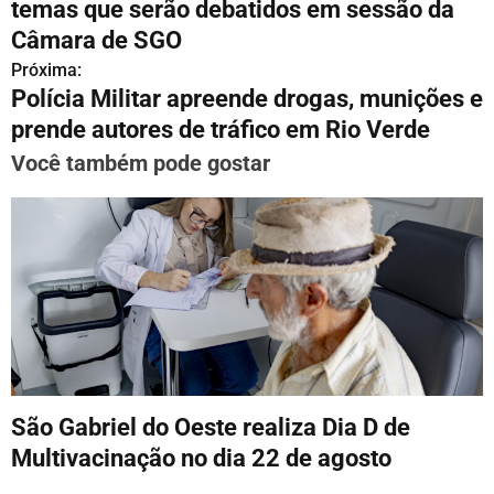
temas que serão debatidos em sessão da
v
Câmara de SGO
Próxima:
e
Polícia Militar apreende drogas, munições e
g
prende autores de tráfico em Rio Verde
a
Você também pode gostar
ç
ã
o
d
e
P
São Gabriel do Oeste realiza Dia D de
o
Multivacinação no dia 22 de agosto