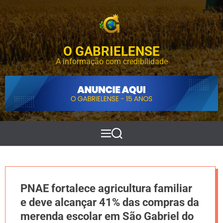
S
k
i
p
O GABRIELENSE
t
o
A informação com credibilidade
c
o
n
t
e
n
t
M
P
e
e
n
s
u
q
u
i
PNAE fortalece agricultura familiar
s
a
e deve alcançar 41% das compras da
r
merenda escolar em São Gabriel do