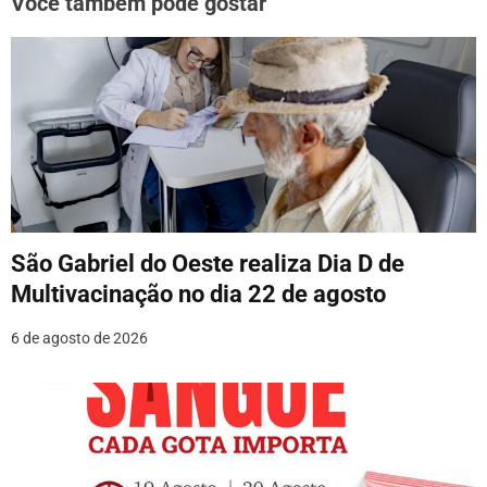
Você também pode gostar
ç
ã
o
d
e
P
o
São Gabriel do Oeste realiza Dia D de
Multivacinação no dia 22 de agosto
s
6 de agosto de 2026
t