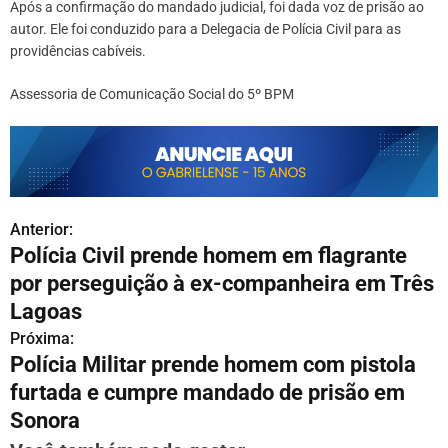
Após a confirmação do mandado judicial, foi dada voz de prisão ao
autor. Ele foi conduzido para a Delegacia de Polícia Civil para as
providências cabíveis.
Assessoria de Comunicação Social do 5º BPM
Anterior:
N
Polícia Civil prende homem em flagrante
a
por perseguição à ex-companheira em Três
v
Lagoas
Próxima:
e
Polícia Militar prende homem com pistola
g
furtada e cumpre mandado de prisão em
Sonora
a