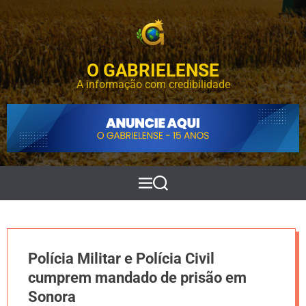
S
k
i
p
O GABRIELENSE
t
o
A informação com credibilidade
c
o
n
t
e
n
t
M
P
e
e
n
s
u
q
u
i
Polícia Militar e Polícia Civil
s
a
cumprem mandado de prisão em
r
Sonora