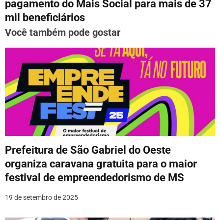
g
pagamento do Mais Social para mais de 37
mil beneficiários
a
Você também pode gostar
ç
ã
o
d
e
P
o
Prefeitura de São Gabriel do Oeste
organiza caravana gratuita para o maior
s
festival de empreendedorismo de MS
t
19 de setembro de 2025