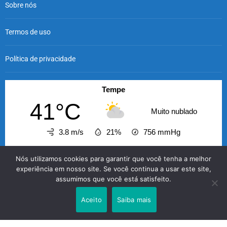
Sobre nós
Termos de uso
Política de privacidade
Tempe
41°C
Muito nublado
3.8 m/s
21%
756
mmHg
19:00
20:00
21:00
22:00
23:00
00:00
01
Nós utilizamos cookies para garantir que você tenha a melhor
‹
›
experiência em nosso site. Se você continua a usar este site,
assumimos que você está satisfeito.
41°C
41°C
40°C
39°C
38°C
38°C
3
Aceito
Saiba mais
O GABRIELENSE © 2026 - A informação com credibilidade