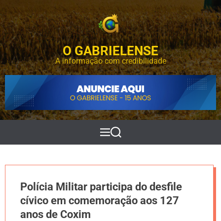
S
k
i
p
O GABRIELENSE
t
o
A informação com credibilidade
c
o
n
t
e
n
t
M
P
e
e
n
s
u
q
u
i
Polícia Militar participa do desfile
s
a
cívico em comemoração aos 127
r
anos de Coxim