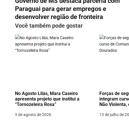
Governo de MS destaca parceria com
a
Paraguai para gerar empregos e
v
desenvolver região de fronteira
Você também pode gostar
e
g
a
ç
ã
o
d
No Agosto Lilás, Mara Caseiro
Forças de seg
apresenta projeto que institui a
integram cur
e
“Tornozeleira Rosa”
Não Violenta,
P
5 de agosto de 2026
13 de julho de 2
o