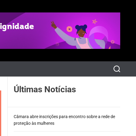
P
e
s
q
Últimas Notícias
u
i
s
a
r
Câmara abre inscrições para encontro sobre a rede de
proteção às mulheres