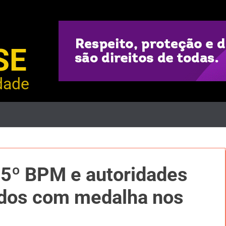
SE
dade
o 5º BPM e autoridades
dos com medalha nos