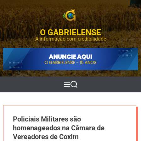
S
k
i
p
O GABRIELENSE
t
o
A informação com credibilidade
c
o
n
t
e
n
t
M
P
e
e
n
s
u
q
u
i
Policiais Militares são
s
a
homenageados na Câmara de
r
Vereadores de Coxim