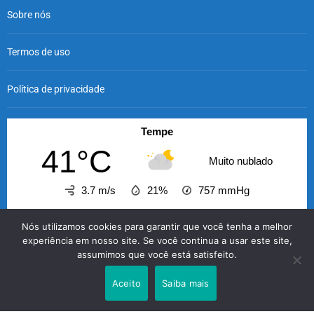
Sobre nós
Termos de uso
Política de privacidade
Tempe
41°C
Muito nublado
3.7 m/s
21%
757
mmHg
20:00
21:00
22:00
23:00
00:00
01:00
02
Nós utilizamos cookies para garantir que você tenha a melhor
‹
›
experiência em nosso site. Se você continua a usar este site,
assumimos que você está satisfeito.
41°C
40°C
39°C
38°C
38°C
37°C
3
Aceito
Saiba mais
O GABRIELENSE © 2026 - A informação com credibilidade