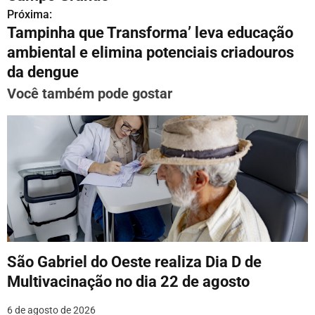
Próxima:
e
Tampinha que Transforma’ leva educação
g
ambiental e elimina potenciais criadouros
da dengue
a
Você também pode gostar
ç
ã
o
d
e
P
o
São Gabriel do Oeste realiza Dia D de
Multivacinação no dia 22 de agosto
s
6 de agosto de 2026