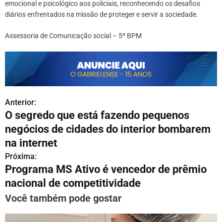
emocional e psicológico aos policiais, reconhecendo os desafios
diários enfrentados na missão de proteger e servir a sociedade.
Assessoria de Comunicação social – 5º BPM
Anterior:
N
O segredo que está fazendo pequenos
a
negócios de cidades do interior bombarem
v
na internet
Próxima:
e
Programa MS Ativo é vencedor de prêmio
g
nacional de competitividade
a
Você também pode gostar
ç