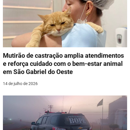
ã
o
d
e
P
Mutirão de castração amplia atendimentos
o
e reforça cuidado com o bem-estar animal
em São Gabriel do Oeste
s
14 de julho de 2026
t