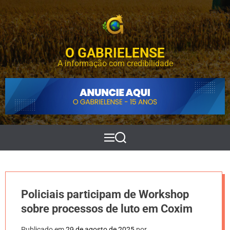
S
k
i
p
O GABRIELENSE
t
o
A informação com credibilidade
c
o
n
t
e
n
t
M
P
e
e
n
s
u
q
u
i
Policiais participam de Workshop
s
a
sobre processos de luto em Coxim
r
Publicado em
29 de agosto de 2025
por