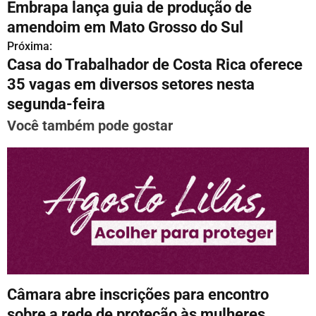
Embrapa lança guia de produção de
a
amendoim em Mato Grosso do Sul
v
Próxima:
Casa do Trabalhador de Costa Rica oferece
e
35 vagas em diversos setores nesta
g
segunda-feira
a
Você também pode gostar
ç
ã
o
d
e
P
Câmara abre inscrições para encontro
o
sobre a rede de proteção às mulheres