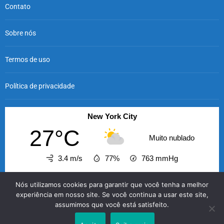
Contato
Sobre nós
Termos de uso
Política de privacidade
New York City
27°C
Muito nublado
3.4 m/s
77%
763
mmHg
09:00
10:00
11:00
12:00
13:00
14:00
15
Nós utilizamos cookies para garantir que você tenha a melhor
‹
›
experiência em nosso site. Se você continua a usar este site,
assumimos que você está satisfeito.
27°C
28°C
30°C
31°C
32°C
32°C
3