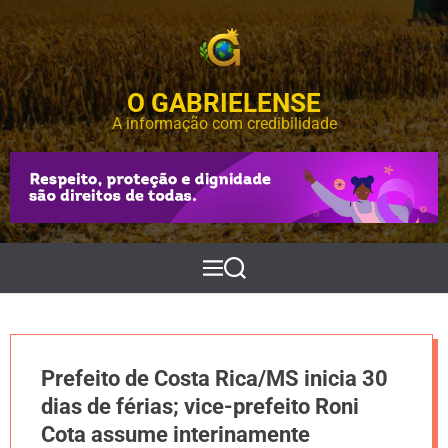
S
k
i
p
O GABRIELENSE
t
o
A informação com credibilidade
c
o
n
t
e
n
t
M
P
e
e
n
s
u
q
u
i
Prefeito de Costa Rica/MS inicia 30
s
a
dias de férias; vice-prefeito Roni
r
Cota assume interinamente