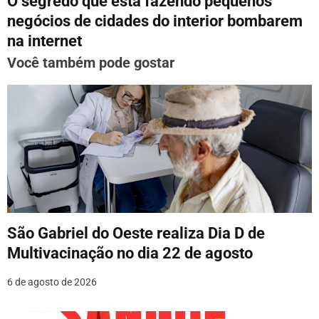
O segredo que está fazendo pequenos
g
negócios de cidades do interior bombarem
na internet
a
Você também pode gostar
ç
ã
o
d
e
P
o
São Gabriel do Oeste realiza Dia D de
Multivacinação no dia 22 de agosto
s
6 de agosto de 2026
t