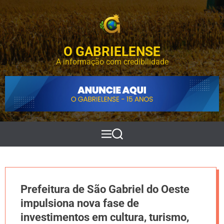
S
k
i
p
O GABRIELENSE
t
o
A informação com credibilidade
c
o
n
t
e
n
t
M
P
e
e
n
s
u
q
u
i
Prefeitura de São Gabriel do Oeste
s
a
impulsiona nova fase de
r
investimentos em cultura, turismo,