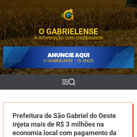
S
k
i
p
O GABRIELENSE
t
o
A informação com credibilidade
c
o
n
t
e
n
t
M
P
e
e
n
s
u
q
u
i
Prefeitura de São Gabriel do Oeste
s
a
injeta mais de R$ 3 milhões na
r
economia local com pagamento da