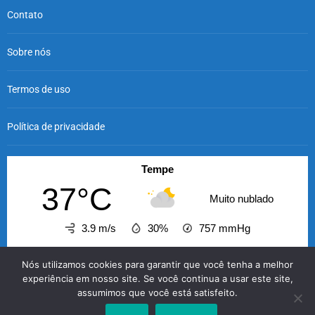
Contato
Sobre nós
Termos de uso
Política de privacidade
Tempe
37°C
Muito nublado
3.9 m/s
30%
757
mmHg
20:00
21:00
22:00
23:00
00:00
01:00
02
Nós utilizamos cookies para garantir que você tenha a melhor
‹
›
experiência em nosso site. Se você continua a usar este site,
assumimos que você está satisfeito.
37°C
36°C
36°C
35°C
35°C
34°C
3