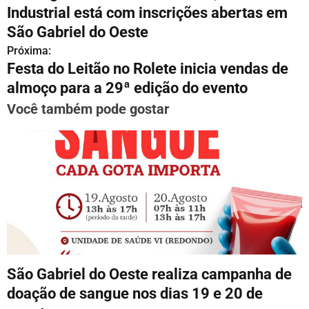
a
Industrial está com inscrições abertas em
v
São Gabriel do Oeste
Próxima:
e
Festa do Leitão no Rolete inicia vendas de
g
almoço para a 29ª edição do evento
a
Você também pode gostar
ç
ã
o
d
e
P
São Gabriel do Oeste realiza campanha de
o
doação de sangue nos dias 19 e 20 de