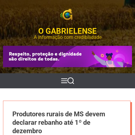
S
k
i
p
O GABRIELENSE
t
o
A informação com credibilidade
c
o
n
t
e
n
t
M
P
e
e
n
s
u
q
u
i
Produtores rurais de MS devem
s
a
declarar rebanho até 1º de
r
dezembro