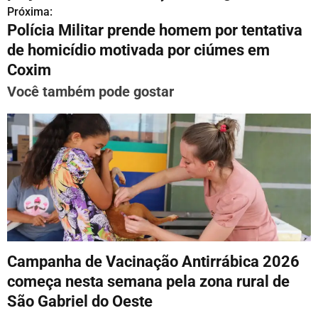
v
Próxima:
Polícia Militar prende homem por tentativa
e
de homicídio motivada por ciúmes em
g
Coxim
a
Você também pode gostar
ç
ã
o
d
e
P
Campanha de Vacinação Antirrábica 2026
o
começa nesta semana pela zona rural de
São Gabriel do Oeste
s