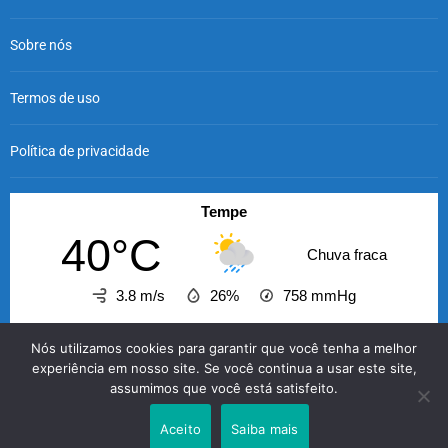
Sobre nós
Termos de uso
Política de privacidade
Tempe
40°C
Chuva fraca
3.8 m/s
26%
758
mmHg
13:00
14:00
15:00
16:00
17:00
18:00
19
Nós utilizamos cookies para garantir que você tenha a melhor
‹
›
experiência em nosso site. Se você continua a usar este site,
assumimos que você está satisfeito.
40°C
37°C
38°C
38°C
39°C
39°C
3
Aceito
Saiba mais