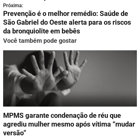
v
Próxima:
Prevenção é o melhor remédio: Saúde de
e
São Gabriel do Oeste alerta para os riscos
g
da bronquiolite em bebês
a
Você também pode gostar
ç
ã
o
d
e
P
MPMS garante condenação de réu que
o
agrediu mulher mesmo após vítima “mudar
versão”
s