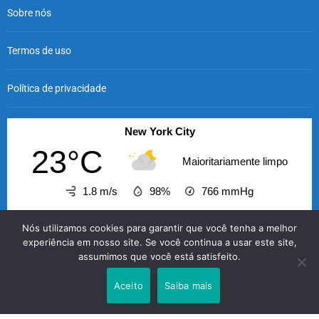
Sobre nós
Termos de uso
Política de privacidade
New York City
23°C
Maioritariamente limpo
1.8 m/s
98%
766
mmHg
01:00
02:00
03:00
04:00
05:00
06:00
07
Nós utilizamos cookies para garantir que você tenha a melhor
‹
›
experiência em nosso site. Se você continua a usar este site,
assumimos que você está satisfeito.
23°C
23°C
23°C
23°C
23°C
23°C
2
Aceito
Saiba mais
O GABRIELENSE © 2026 - A informação com credibilidade