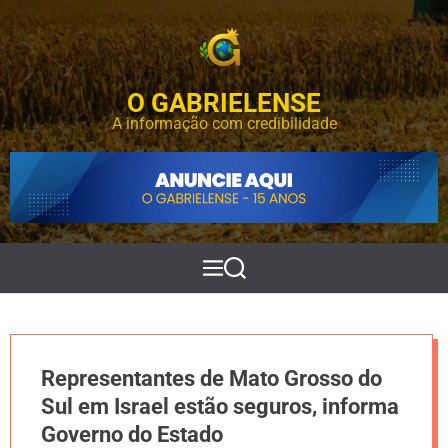
S
k
i
p
O GABRIELENSE
t
o
A informação com credibilidade
c
o
n
t
e
n
t
M
P
e
e
n
s
u
q
u
i
Representantes de Mato Grosso do
s
a
Sul em Israel estão seguros, informa
r
Governo do Estado