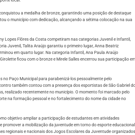
orte local.
ol conquistou a medalha de bronze, garantindo uma posição de destaque
tou o município com dedicação, alcançando a sétima colocação na sua
y Lopes Flôres da Costa competiram nas categorias Juvenil e Infantil,
ia Juvenil, Talita Araújo garantiu o primeiro lugar, Anna Beatriz
minou em quarto lugar. Na categoria Infantil, Ana Paula Araújo
Girolette ficou com o bronze e Mirele Salles encerrou sua participação e
as no Paço Municipal para parabenizá-los pessoalmente pelo
contro também contou com a presença dos esportistas de São Gabriel d
, realizado recentemente no município. O momento foi marcado pelo
orte na formação pessoal e no fortalecimento do nome da cidade no
o objetivo ampliar a participação de estudantes em atividades
 de promover a mobilização da juventude em torno do esporte educacional
es regionais e nacionais dos Jogos Escolares da Juventude organizado