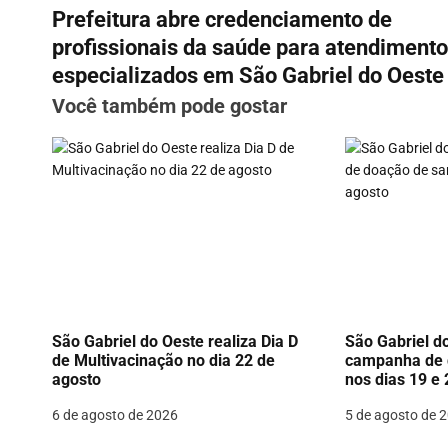
Prefeitura abre credenciamento de
a
profissionais da saúde para atendiment
v
especializados em São Gabriel do Oeste
Você também pode gostar
e
g
a
ç
ã
o
d
São Gabriel do Oeste realiza Dia D
São Gabriel do
de Multivacinação no dia 22 de
campanha de 
e
agosto
nos dias 19 e
P
6 de agosto de 2026
5 de agosto de 