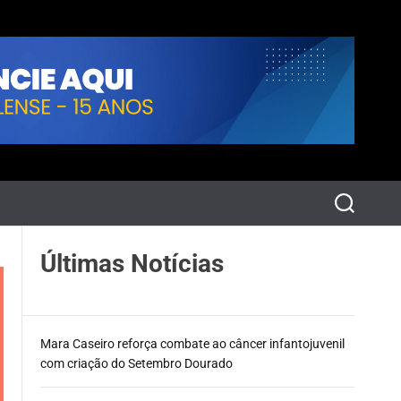
P
e
s
q
Últimas Notícias
u
i
s
a
r
Mara Caseiro reforça combate ao câncer infantojuvenil
com criação do Setembro Dourado