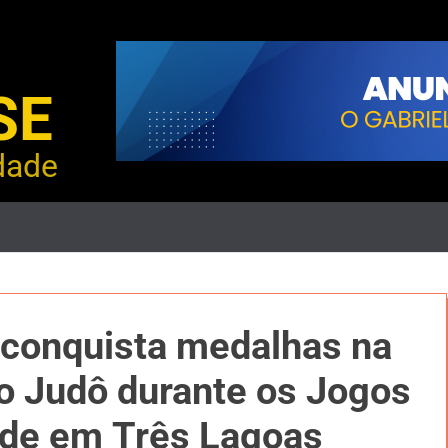
SE
dade
 conquista medalhas na
no Judô durante os Jogos
ude em Três Lagoas