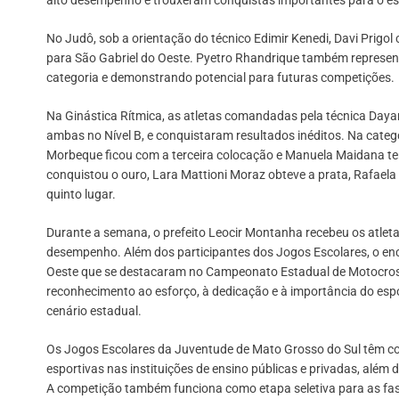
alto desempenho e trouxeram conquistas importantes para o esp
No Judô, sob a orientação do técnico Edimir Kenedi, Davi Prig
para São Gabriel do Oeste. Pyetro Rhandrique também represen
categoria e demonstrando potencial para futuras competições.
Na Ginástica Rítmica, as atletas comandadas pela técnica Dayan
ambas no Nível B, e conquistaram resultados inéditos. Na categor
Morbeque ficou com a terceira colocação e Manuela Maidana ter
conquistou o ouro, Lara Mattioni Moraz obteve a prata, Rafaela 
quinto lugar.
Durante a semana, o prefeito Leocir Montanha recebeu os atlet
desempenho. Além dos participantes dos Jogos Escolares, o en
Oeste que se destacaram no Campeonato Estadual de Motocross
reconhecimento ao esforço, à dedicação e à importância do esp
cenário estadual.
Os Jogos Escolares da Juventude de Mato Grosso do Sul têm com
esportivas nas instituições de ensino públicas e privadas, além
A competição também funciona como etapa seletiva para as fas