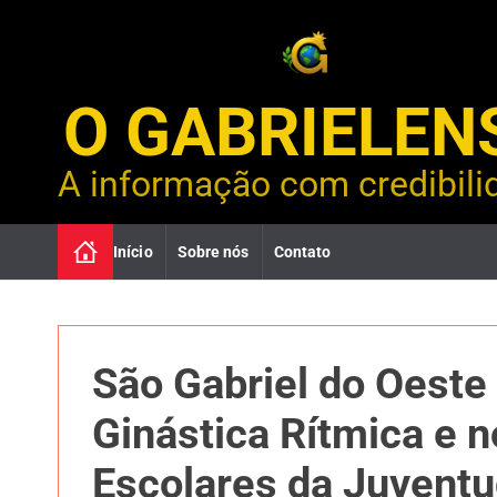
S
k
i
p
O GABRIELEN
t
o
c
A informação com credibili
o
n
t
Início
Sobre nós
Contato
e
n
t
São Gabriel do Oeste
Ginástica Rítmica e 
Escolares da Juvent