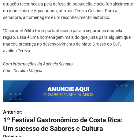
atuação reconhecida pela defesa da população e pelo fortalecimento
do município de Aquidauana, afirmou Tereza Cristina. Para a
senadora, a homenagem é um reconhecimento histórico.
“O coronel Zelito foi importantíssimo para a segurança daquela
região. Essa é uma homenagem mais do que justa para alguém que
marcou presença no desenvolvimento de Mato Grosso do Sul”,
avaliou Tereza.
Com informações da Agência Senado
Foto: Geraldo Magela
Anterior:
N
1º Festival Gastronômico de Costa Rica:
a
Um sucesso de Sabores e Cultura
v
Próxima: