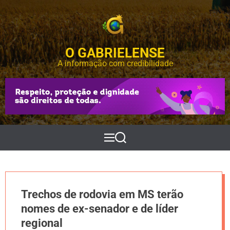
S
k
i
p
O GABRIELENSE
t
o
A informação com credibilidade
c
o
n
t
e
n
t
M
P
e
e
n
s
u
q
u
i
Trechos de rodovia em MS terão
s
a
nomes de ex-senador e de líder
r
regional