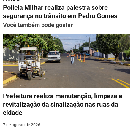
Polícia Militar realiza palestra sobre
e
segurança no trânsito em Pedro Gomes
g
Você também pode gostar
a
ç
ã
o
d
e
Prefeitura realiza manutenção, limpeza e
P
revitalização da sinalização nas ruas da
o
cidade
s
7 de agosto de 2026