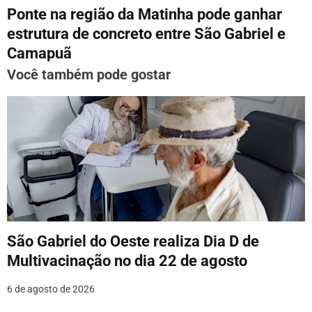
e
Ponte na região da Matinha pode ganhar
g
estrutura de concreto entre São Gabriel e
Camapuã
a
Você também pode gostar
ç
ã
o
d
e
P
o
São Gabriel do Oeste realiza Dia D de
Multivacinação no dia 22 de agosto
s
6 de agosto de 2026
t