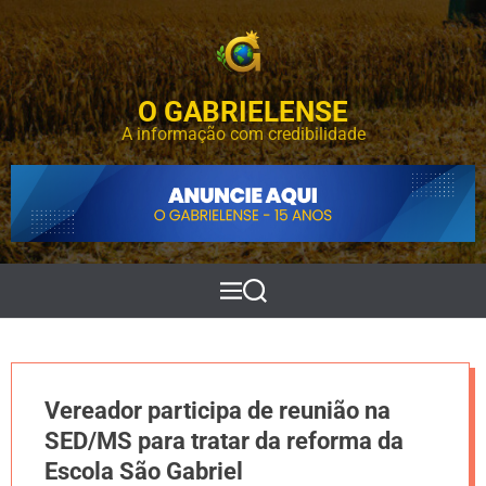
S
k
i
p
O GABRIELENSE
t
o
A informação com credibilidade
c
o
n
t
e
n
t
M
P
e
e
n
s
u
q
u
i
Vereador participa de reunião na
s
a
SED/MS para tratar da reforma da
r
Escola São Gabriel