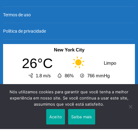
Termos de uso
Política de privacidade
New York City
26°C
Limpo
1.8 m/s
86%
766
mmHg
08:00
09:00
10:00
11:00
12:00
13:00
14
Nós utilizamos cookies para garantir que você tenha a melhor
‹
›
experiência em nosso site. Se você continua a usar este site,
assumimos que você está satisfeito.
26°C
28°C
29°C
30°C
31°C
29°C
2
Aceito
Saiba mais
O GABRIELENSE © 2026 - A informação com credibilidade