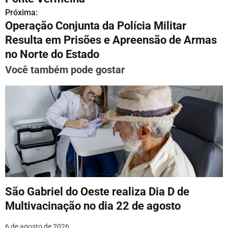
Próxima:
e
Operação Conjunta da Polícia Militar
g
Resulta em Prisões e Apreensão de Armas
no Norte do Estado
a
Você também pode gostar
ç
ã
o
d
e
P
o
São Gabriel do Oeste realiza Dia D de
Multivacinação no dia 22 de agosto
s
6 de agosto de 2026