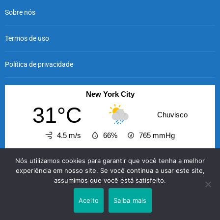
Sobre nós
Termos de uso
Política de privacidade
New York City
31°C
Chuvisco
4.5 m/s
66%
765
mmHg
14:00
15:00
16:00
17:00
18:00
19:00
20
Nós utilizamos cookies para garantir que você tenha a melhor
‹
›
experiência em nosso site. Se você continua a usar este site,
assumimos que você está satisfeito.
31°C
31°C
32°C
32°C
31°C
31°C
2
Aceito
Saiba mais
O GABRIELENSE © 2026 - A informação com credibilidade