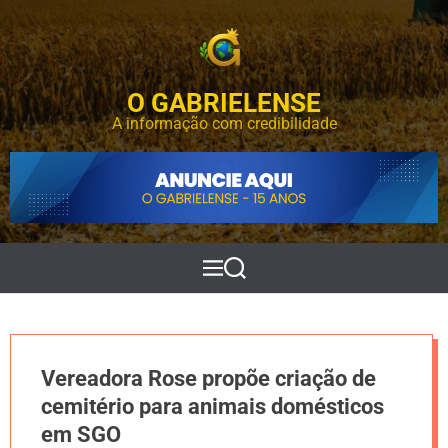
S
k
i
p
O GABRIELENSE
t
o
A informação com credibilidade
c
o
n
t
e
n
t
M
P
e
e
n
s
u
q
u
i
Vereadora Rose propõe criação de
s
a
cemitério para animais domésticos
r
em SGO