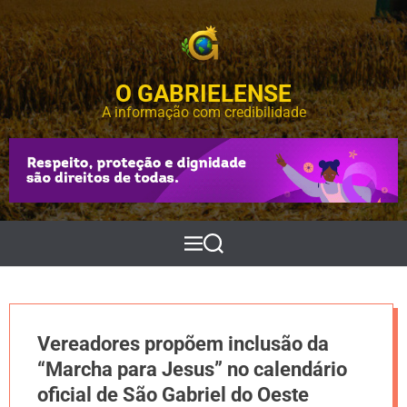
S
k
i
p
O GABRIELENSE
t
o
A informação com credibilidade
c
o
n
t
e
n
t
M
P
e
e
n
s
u
q
u
i
Vereadores propõem inclusão da
s
a
“Marcha para Jesus” no calendário
r
oficial de São Gabriel do Oeste