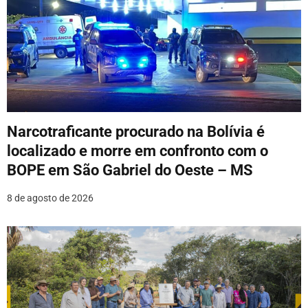
ç
ã
o
d
e
Narcotraficante procurado na Bolívia é
P
localizado e morre em confronto com o
o
BOPE em São Gabriel do Oeste – MS
s
8 de agosto de 2026
t