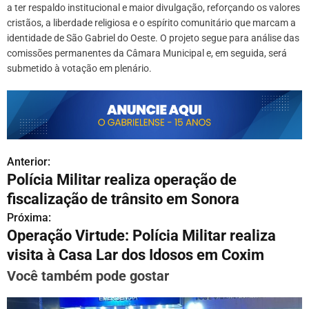
a ter respaldo institucional e maior divulgação, reforçando os valores
cristãos, a liberdade religiosa e o espírito comunitário que marcam a
identidade de São Gabriel do Oeste. O projeto segue para análise das
comissões permanentes da Câmara Municipal e, em seguida, será
submetido à votação em plenário.
Anterior:
N
Polícia Militar realiza operação de
a
fiscalização de trânsito em Sonora
v
Próxima:
Operação Virtude: Polícia Militar realiza
e
visita à Casa Lar dos Idosos em Coxim
g
Você também pode gostar
a