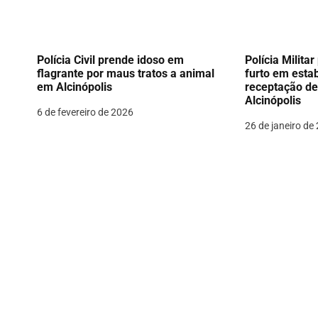
ã
o
Polícia Civil prende idoso em
Polícia Milit
flagrante por maus tratos a animal
furto em esta
d
em Alcinópolis
receptação de
Alcinópolis
e
6 de fevereiro de 2026
26 de janeiro de
P
o
s
t