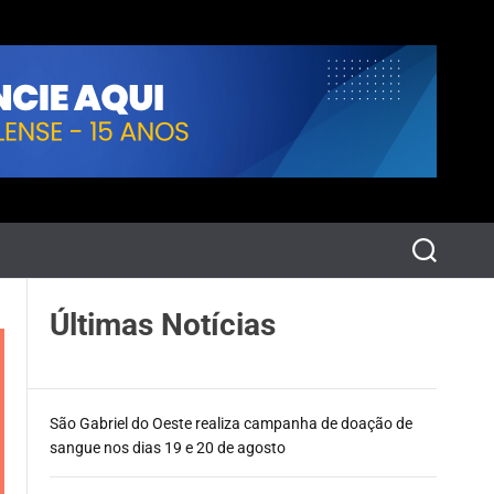
P
e
s
q
Últimas Notícias
u
i
s
a
r
São Gabriel do Oeste realiza campanha de doação de
sangue nos dias 19 e 20 de agosto