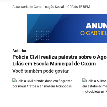
Assessoria de Comunicação Social – CPA do 5º BPM
Anterior:
N
Polícia Civil realiza palestra sobre o Ago
a
Lilás em Escola Municipal de Coxim
v
Você também pode gostar
e
g
a
ç