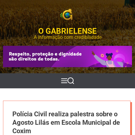
S
k
i
p
O GABRIELENSE
t
o
A informação com credibilidade
c
o
n
t
e
n
t
M
P
e
e
n
s
u
q
u
i
Polícia Civil realiza palestra sobre o
s
a
Agosto Lilás em Escola Municipal de
r
Coxim