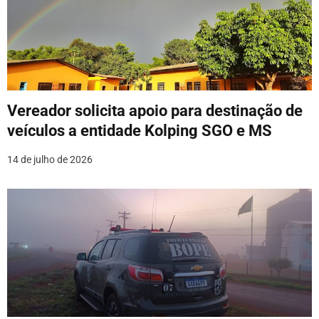
o
d
e
P
o
Vereador solicita apoio para destinação de
veículos a entidade Kolping SGO e MS
s
14 de julho de 2026
t