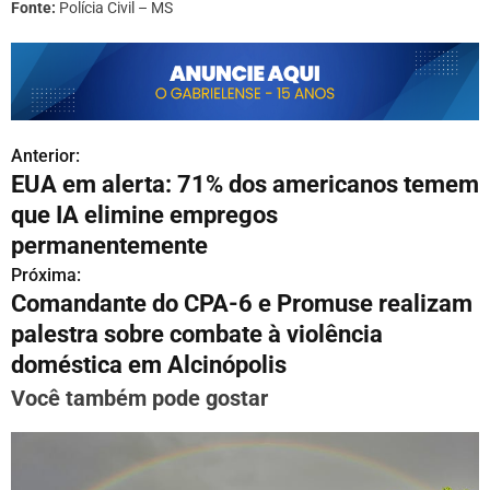
Fonte:
Polícia Civil – MS
Anterior:
N
EUA em alerta: 71% dos americanos temem
a
que IA elimine empregos
v
permanentemente
Próxima:
e
Comandante do CPA-6 e Promuse realizam
g
palestra sobre combate à violência
doméstica em Alcinópolis
a
Você também pode gostar
ç
ã